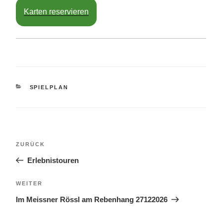
Karten reservieren
KATEGORIEN
SPIELPLAN
Beitragsnavigation
Vorheriger
ZURÜCK
Beitrag
Erlebnistouren
Nächster
WEITER
Beitrag
Im Meissner Rössl am Rebenhang 27122026