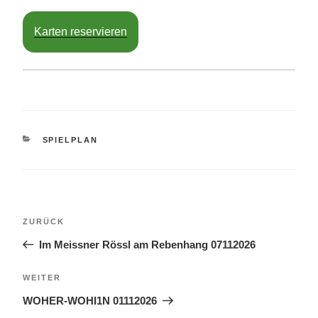
Karten reservieren
KATEGORIEN
SPIELPLAN
Beitragsnavigation
Vorheriger
ZURÜCK
Beitrag
Im Meissner Rössl am Rebenhang 07112026
Nächster
WEITER
Beitrag
WOHER-WOHI1N 01112026